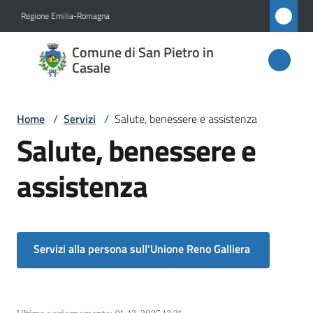
Vai al contenuto
Vai alla navigazione
Vai al footer
Regione Emilia-Romagna
Comune
Comune di San Pietro in
di San
Casale
Pietro
in
Home
/
Servizi
/
Salute, benessere e assistenza
Casale
Salute, benessere e
assistenza
Amministrazione
Novità
Servizi alla persona sull'Unione Reno Galliera
Servizi
Menu selezionato
Vivere