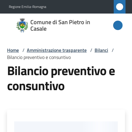
Vai al contenuto
Vai alla navigazione
Vai al footer
Regione Emilia-Romagna
Comune
Comune di San Pietro in
di San
Casale
Pietro
in
Home
/
Amministrazione trasparente
/
Bilanci
/
Casale
Bilancio preventivo e consuntivo
Bilancio preventivo e
consuntivo
Amministrazione
Menu selezionato
Novità
Servizi
Vivere