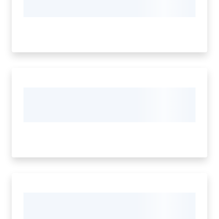
il
Comune
Amministrazione
Trasparente
Menu selezionato
Tutti
gli
argomenti...