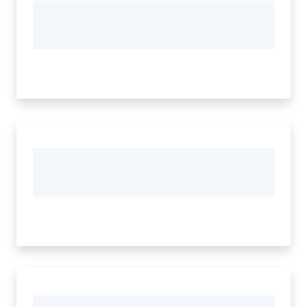
il
Comune
Amministrazione
Trasparente
Menu selezionato
Tutti
gli
argomenti...