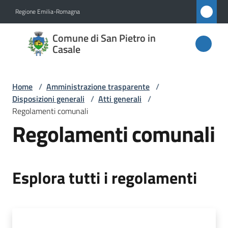
Vai al contenuto
Vai alla navigazione
Vai al footer
Regione Emilia-Romagna
Comune
Comune di San Pietro in
di San
Casale
Pietro
in
Home
/
Amministrazione trasparente
/
Casale
Disposizioni generali
/
Atti generali
/
Regolamenti comunali
Regolamenti comunali
Amministrazione
Menu selezionato
Novità
Esplora tutti i regolamenti
Servizi
Vivere