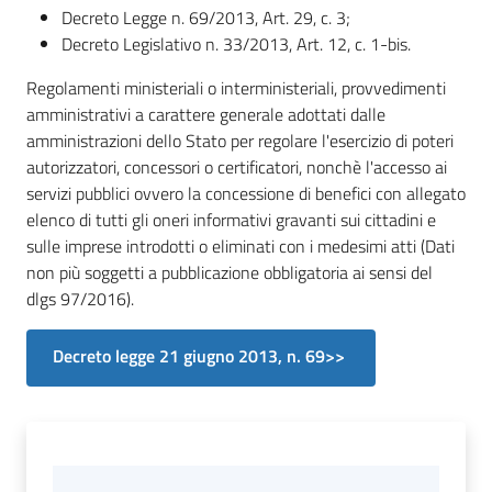
il
Decreto Legge n. 69/2013, Art. 29, c. 3;
Comune
Decreto Legislativo n. 33/2013, Art. 12, c. 1-bis.
Regolamenti ministeriali o interministeriali, provvedimenti
amministrativi a carattere generale adottati dalle
amministrazioni dello Stato per regolare l'esercizio di poteri
autorizzatori, concessori o certificatori, nonchè l'accesso ai
Amministrazione
servizi pubblici ovvero la concessione di benefici con allegato
Trasparente
elenco di tutti gli oneri informativi gravanti sui cittadini e
Menu selezionato
sulle imprese introdotti o eliminati con i medesimi atti (Dati
Tutti
non più soggetti a pubblicazione obbligatoria ai sensi del
gli
dlgs 97/2016).
argomenti...
Decreto legge 21 giugno 2013, n. 69>>