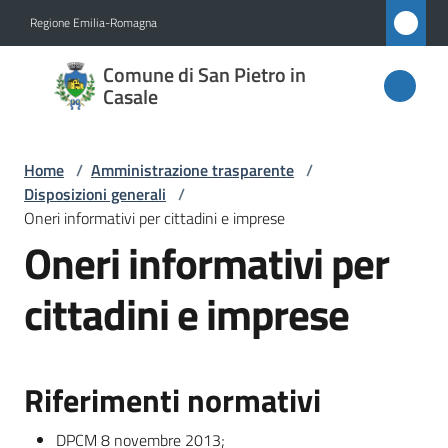
Vai al contenuto
Vai alla navigazione
Vai al footer
Regione Emilia-Romagna
Comune
Comune di San Pietro in
di San
Casale
Pietro
in
Home
/
Amministrazione trasparente
/
Casale
Disposizioni generali
/
Oneri informativi per cittadini e imprese
Oneri informativi per
Amministrazione
cittadini e imprese
Menu selezionato
Novità
Servizi
Riferimenti normativi
Vivere
DPCM 8 novembre 2013;