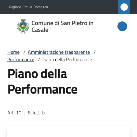
Vai al contenuto
Vai alla navigazione
Vai al footer
Regione Emilia-Romagna
Comune
Comune di San Pietro in
di San
Casale
Pietro
in
Home
/
Amministrazione trasparente
/
Casale
Performance
/
Piano della Performance
Piano della
Performance
Amministrazione
Menu selezionato
Novità
Art. 10, c. 8, lett. b
Servizi
Vivere