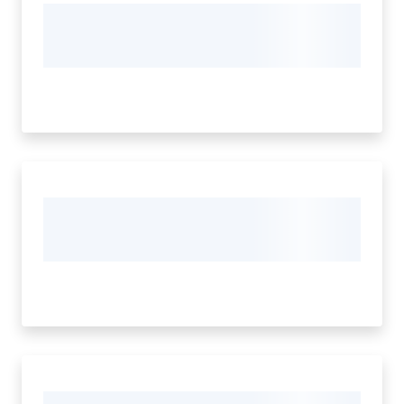
il
Comune
Amministrazione
Trasparente
Menu selezionato
Tutti
gli
argomenti...