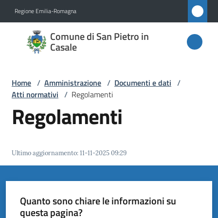
Vai al contenuto
Vai alla navigazione
Vai al footer
Regione Emilia-Romagna
Comune
Comune di San Pietro in
di San
Casale
Pietro
in
Home
/
Amministrazione
/
Documenti e dati
/
Casale
Atti normativi
/
Regolamenti
Regolamenti
Amministrazione
Menu selezionato
Ultimo aggiornamento
:
11-11-2025 09:29
Novità
Servizi
Quanto sono chiare le informazioni su
questa pagina?
Vivere