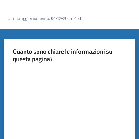
il
Comune
Ultimo aggiornamento
:
04-12-2025 14:21
Quanto sono chiare le informazioni su
Amministrazione
questa pagina?
Trasparente
Valuta da 1 a 5 stelle
Tutti
gli
argomenti...