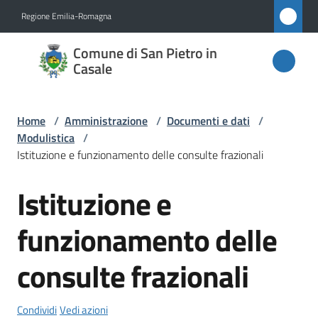
Vai al contenuto
Vai alla navigazione
Vai al footer
Regione Emilia-Romagna
Comune
Comune di San Pietro in
di San
Casale
Pietro
in
Home
/
Amministrazione
/
Documenti e dati
/
Casale
Modulistica
/
Istituzione e funzionamento delle consulte frazionali
Istituzione e
Amministrazione
Menu selezionato
funzionamento delle
Novità
consulte frazionali
Servizi
Condividi
Vedi azioni
Vivere