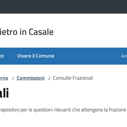
etro in Casale
zi
Vivere il Comune
Amm
erno
Commissioni
Consulte Frazionali
/
/
li
opositivo per le questioni rilevanti che attengono la frazione