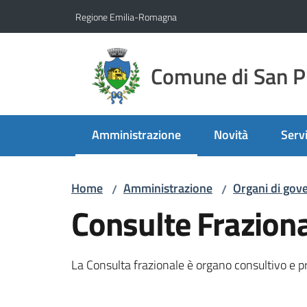
Vai al contenuto
Vai alla navigazione
Vai al footer
Regione Emilia-Romagna
Comune di San Pi
Amministrazione
Novità
Servi
Menu selezionato
Home
Amministrazione
Organi di gov
/
/
Consulte Fraziona
La Consulta frazionale è organo consultivo e pr