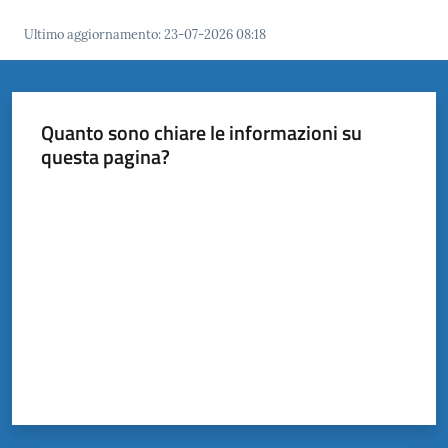
il
Ultimo aggiornamento
:
23-07-2026 08:18
Comune
Quanto sono chiare le informazioni su
questa pagina?
Amministrazione
Trasparente
Valuta da 1 a 5 stelle
Tutti
gli
argomenti...