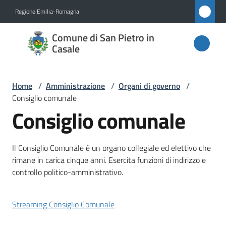
Vai al contenuto
Vai alla navigazione
Vai al footer
Regione Emilia-Romagna
Comune
Comune di San Pietro in
di San
Casale
Pietro
in
Home
/
Amministrazione
/
Organi di governo
/
Casale
Consiglio comunale
Consiglio comunale
Amministrazione
Il Consiglio Comunale è un organo collegiale ed elettivo che
Menu selezionato
rimane in carica cinque anni. Esercita funzioni di indirizzo e
Novità
controllo politico-amministrativo.
Servizi
Streaming Consiglio Comunale
Vivere