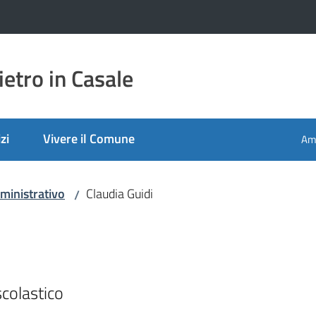
etro in Casale
zi
Vivere il Comune
Amm
ministrativo
Claudia Guidi
/
colastico