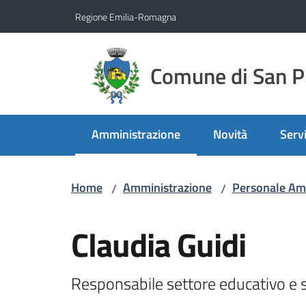
Vai al contenuto
Vai alla navigazione
Vai al footer
Regione Emilia-Romagna
Comune di San Pi
Amministrazione
Novità
Servi
Menu selezionato
Home
Amministrazione
Personale Am
/
/
Salta al contenuto
Claudia Guidi
Responsabile settore educativo e s