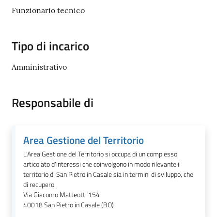
il
Funzionario tecnico
Comune
Tipo di incarico
Amministrativo
Amministrazione
Trasparente
Responsabile di
Tutti
gli
Area Gestione del Territorio
argomenti...
L'Area Gestione del Territorio si occupa di un complesso
articolato d'interessi che coinvolgono in modo rilevante il
territorio di San Pietro in Casale sia in termini di sviluppo, che
di recupero.
Via Giacomo Matteotti 154
40018
San Pietro in Casale (BO)