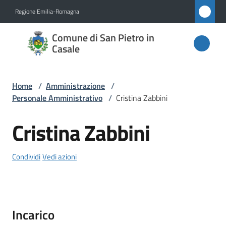
Vai al contenuto
Vai alla navigazione
Vai al footer
Regione Emilia-Romagna
Comune
Comune di San Pietro in
di San
Casale
Pietro
in
Home
/
Amministrazione
/
Casale
Personale Amministrativo
/
Cristina Zabbini
Cristina Zabbini
Salta al contenuto
Amministrazione
Menu selezionato
Condividi
Vedi azioni
Novità
Servizi
Incarico
Vivere