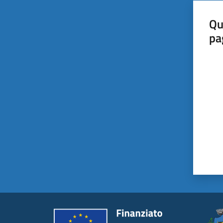
Qu
pa
Valut