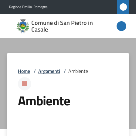
Vai al contenuto
Vai alla navigazione
Vai al footer
Regione Emilia-Romagna
Comune
Comune di San Pietro in
di San
Casale
Pietro
in
Casale
Home
/
Argomenti
/
Ambiente
Amministrazione
Ambiente
Novità
Servizi
Vivere