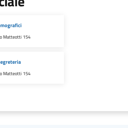
ciale
emografici
o Matteotti 154
Segreteria
o Matteotti 154