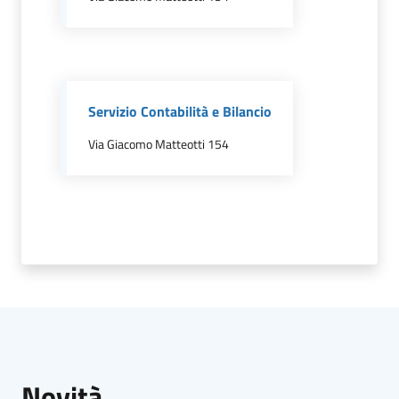
il
Comune
Servizio Contabilità e Bilancio
Via Giacomo Matteotti 154
Amministrazione
Trasparente
Tutti
gli
argomenti...
Menu selezionato
Novità