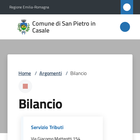
Vai al contenuto
Vai alla navigazione
Vai al footer
Regione Emilia-Romagna
Comune
Comune di San Pietro in
di San
Casale
Pietro
in
Casale
Home
/
Argomenti
/
Bilancio
Amministrazione
Bilancio
Novità
Servizi
Servizio Tributi
Vivere
Via Giacomo Matteotti 154