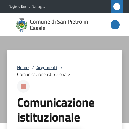
Vai al contenuto
Vai alla navigazione
Vai al footer
Regione Emilia-Romagna
Comune
Comune di San Pietro in
di San
Casale
Pietro
in
Casale
Home
/
Argomenti
/
Comunicazione istituzionale
Amministrazione
Novità
Comunicazione
Servizi
istituzionale
Vivere