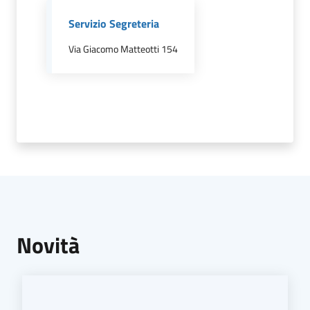
il
Servizio Segreteria
Comune
Via Giacomo Matteotti 154
Amministrazione
Trasparente
Tutti
gli
argomenti...
Menu selezionato
Novità