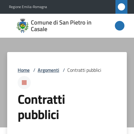
Vai al contenuto
Vai alla navigazione
Vai al footer
Regione Emilia-Romagna
Comune
Comune di San Pietro in
di San
Casale
Pietro
in
Casale
Home
/
Argomenti
/
Contratti pubblici
Amministrazione
Contratti
Novità
pubblici
Servizi
Vivere