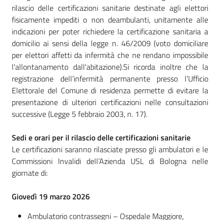
il
rilascio delle certificazioni sanitarie destinate agli elettori
Comune
fisicamente impediti o non deambulanti, unitamente alle
indicazioni per poter richiedere la certificazione sanitaria a
domicilio ai sensi della legge n. 46/2009 (voto domiciliare
per elettori affetti da infermità che ne rendano impossibile
l'allontanamento dall'abitazione).Si ricorda inoltre che la
registrazione dell’infermità permanente presso l’Ufficio
Amministrazione
Elettorale del Comune di residenza permette di evitare la
Trasparente
presentazione di ulteriori certificazioni nelle consultazioni
successive (Legge 5 febbraio 2003, n. 17).
Tutti
gli
Sedi e orari per il rilascio delle certificazioni sanitarie
argomenti...
Le certificazioni saranno rilasciate presso gli ambulatori e le
Menu selezionato
Commissioni Invalidi dell’Azienda USL di Bologna nelle
giornate di:
Giovedì 19 marzo 2026
Ambulatorio contrassegni – Ospedale Maggiore,