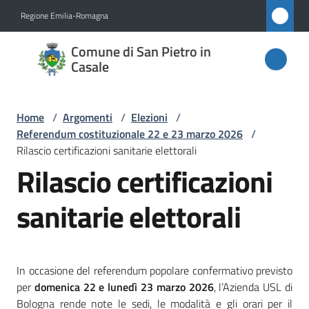
Vai al contenuto
Vai alla navigazione
Vai al footer
Regione Emilia-Romagna
Comune
Comune di San Pietro in
di San
Casale
Pietro
in
Home
/
Argomenti
/
Elezioni
/
Casale
Referendum costituzionale 22 e 23 marzo 2026
/
Rilascio certificazioni sanitarie elettorali
Rilascio certificazioni
Amministrazione
sanitarie elettorali
Novità
Servizi
In occasione del referendum popolare confermativo previsto
per
domenica 22 e lunedì 23 marzo 2026
, l’Azienda USL di
Vivere
Bologna rende note le sedi, le modalità e gli orari per il