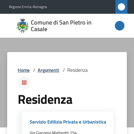
Vai al contenuto
Vai alla navigazione
Vai al footer
Regione Emilia-Romagna
Comune
Comune di San Pietro in
di San
Casale
Pietro
in
Casale
Home
/
Argomenti
/
Residenza
Amministrazione
Residenza
Novità
Servizi
Servizio Edilizia Privata e Urbanistica
Vivere
Via Giacomo Matteotti 154