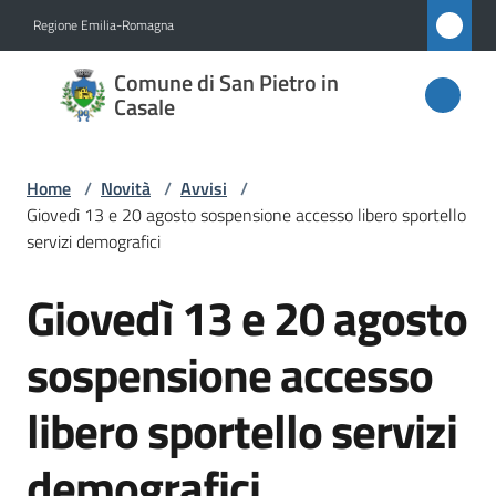
Vai al contenuto
Vai alla navigazione
Vai al footer
Regione Emilia-Romagna
Comune
Comune di San Pietro in
di San
Casale
Pietro
in
Home
/
Novità
/
Avvisi
/
Casale
Giovedì 13 e 20 agosto sospensione accesso libero sportello
servizi demografici
Giovedì 13 e 20 agosto
Salta al contenuto
Amministrazione
sospensione accesso
Novità
Menu selezionato
libero sportello servizi
Servizi
demografici
Vivere