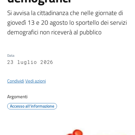
il
Si avvisa la cittadinanza che nelle giornate di 
Comune
giovedì 13 e 20 agosto lo sportello dei servizi 
demografici non riceverà al pubblico
Amministrazione
Data
:
Trasparente
23 luglio 2026
Tutti
gli
Condividi
Vedi azioni
argomenti...
Argomenti
Accesso all'informazione