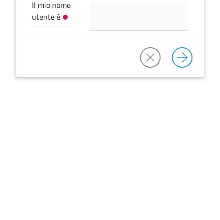
Vivere
Il mio nome
il
utente è
Comune
Amministrazione
Trasparente
Tutti
gli
argomenti...