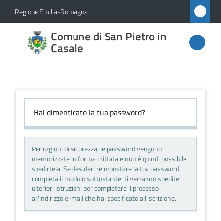
Vai al contenuto
Vai alla navigazione
Vai al footer
Regione Emilia-Romagna
Comune
Comune di San Pietro in
di San
Casale
Pietro
in
Casale
Hai dimenticato la tua password?
Amministrazione
Per ragioni di sicurezza, le password vengono
memorizzate in forma crittata e non è quindi possibile
Novità
spedirtela. Se desideri reimpostare la tua password,
completa il modulo sottostante: ti verranno spedite
ulteriori istruzioni per completare il processo
Servizi
all'indirizzo e-mail che hai specificato all'iscrizione.