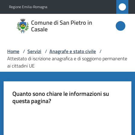
Vai al contenuto
Vai alla navigazione
Vai al footer
Regione Emilia-Romagna
Comune
Comune di San Pietro in
di San
Casale
Pietro
in
Home
/
Servizi
/
Anagrafe e stato civile
/
Casale
Attestato di iscrizione anagrafica e di soggiorno permanente
ai cittadini UE
Amministrazione
Quanto sono chiare le informazioni su
questa pagina?
Novità
Valuta da 1 a 5 stelle
Servizi
Menu selezionato
Vivere