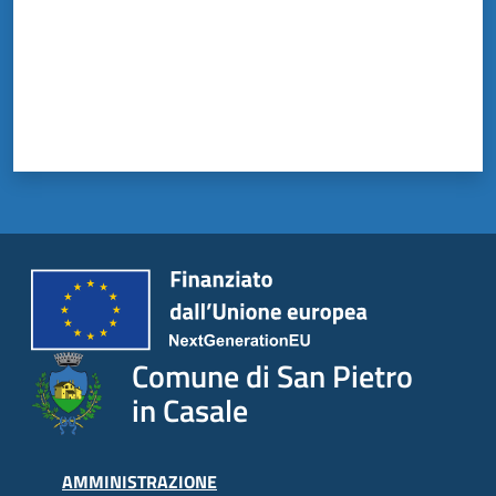
il
Comune
Amministrazione
Trasparente
Tutti
gli
argomenti...
Comune di San Pietro
in Casale
AMMINISTRAZIONE