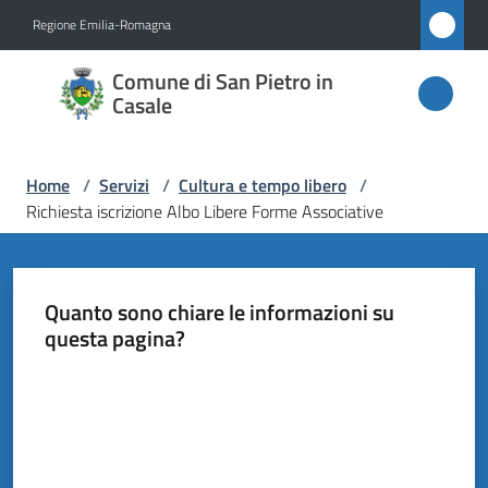
Vai al contenuto
Vai alla navigazione
Vai al footer
Regione Emilia-Romagna
Comune
Comune di San Pietro in
di San
Casale
Pietro
in
Home
/
Servizi
/
Cultura e tempo libero
/
Casale
Richiesta iscrizione Albo Libere Forme Associative
Amministrazione
Quanto sono chiare le informazioni su
questa pagina?
Novità
Valuta da 1 a 5 stelle
Servizi
Menu selezionato
Vivere