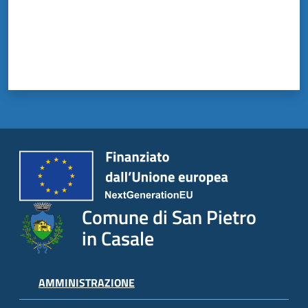
il
Comune
Amministrazione
Trasparente
Tutti
gli
argomenti...
Comune di San Pietro
in Casale
AMMINISTRAZIONE