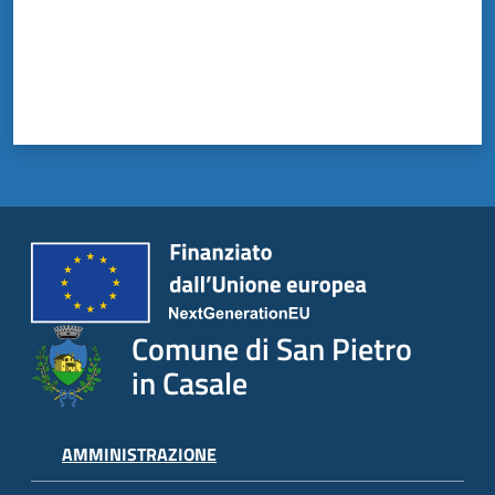
il
Comune
Amministrazione
Trasparente
Tutti
gli
argomenti...
Comune di San Pietro
in Casale
AMMINISTRAZIONE