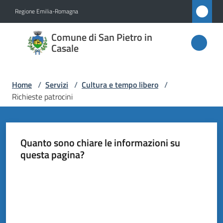
Vai al contenuto
Vai alla navigazione
Vai al footer
Regione Emilia-Romagna
Comune
Comune di San Pietro in
di San
Casale
Pietro
in
Home
/
Servizi
/
Cultura e tempo libero
/
Casale
Richieste patrocini
Amministrazione
Quanto sono chiare le informazioni su
questa pagina?
Novità
Valuta da 1 a 5 stelle
Servizi
Menu selezionato
Vivere