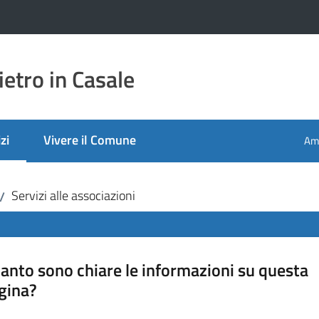
etro in Casale
zi
Vivere il Comune
Amm
 selezionato
Servizi alle associazioni
/
anto sono chiare le informazioni su questa
gina?
a da 1 a 5 stelle