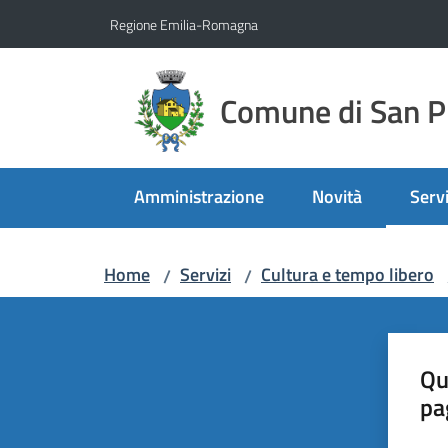
Vai al contenuto
Vai alla navigazione
Vai al footer
Regione Emilia-Romagna
Comune di San Pi
Amministrazione
Novità
Servi
Menu
Home
Servizi
Cultura e tempo libero
/
/
Qu
pa
Valut