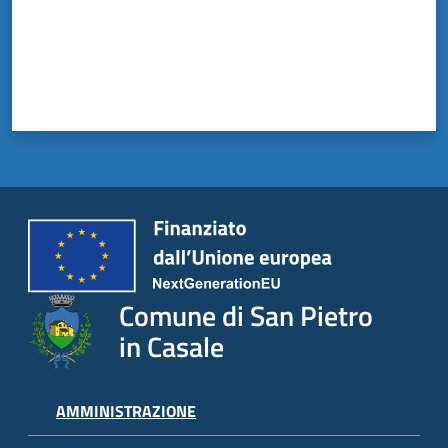
il
Comune
Amministrazione
Trasparente
Tutti
gli
argomenti...
Comune di San Pietro
in Casale
AMMINISTRAZIONE