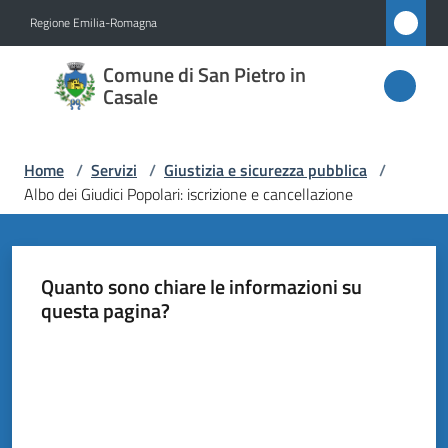
Vai al contenuto
Vai alla navigazione
Vai al footer
Regione Emilia-Romagna
Comune
Comune di San Pietro in
di San
Casale
Pietro
in
Home
/
Servizi
/
Giustizia e sicurezza pubblica
/
Casale
Albo dei Giudici Popolari: iscrizione e cancellazione
Amministrazione
Quanto sono chiare le informazioni su
questa pagina?
Novità
Valuta da 1 a 5 stelle
Servizi
Menu selezionato
Vivere