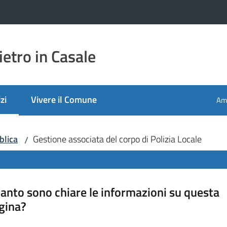
etro in Casale
zi
Vivere il Comune
Amm
 selezionato
blica
Gestione associata del corpo di Polizia Locale
/
anto sono chiare le informazioni su questa
gina?
a da 1 a 5 stelle