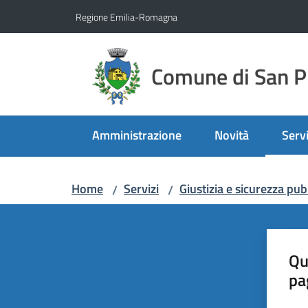
Vai al contenuto
Vai alla navigazione
Vai al footer
Regione Emilia-Romagna
Comune di San Pi
Amministrazione
Novità
Servi
Menu
Home
Servizi
Giustizia e sicurezza pub
/
/
Qu
pa
Valut