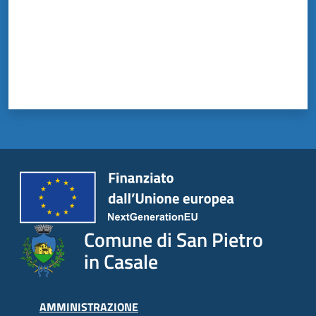
il
Comune
Amministrazione
Trasparente
Tutti
gli
argomenti...
Comune di San Pietro
in Casale
AMMINISTRAZIONE