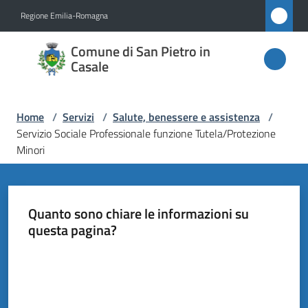
Vai al contenuto
Vai alla navigazione
Vai al footer
Regione Emilia-Romagna
Comune
Comune di San Pietro in
di San
Casale
Pietro
in
Home
/
Servizi
/
Salute, benessere e assistenza
/
Casale
Servizio Sociale Professionale funzione Tutela/Protezione
Minori
Amministrazione
Quanto sono chiare le informazioni su
questa pagina?
Novità
Valuta da 1 a 5 stelle
Servizi
Menu selezionato
Vivere