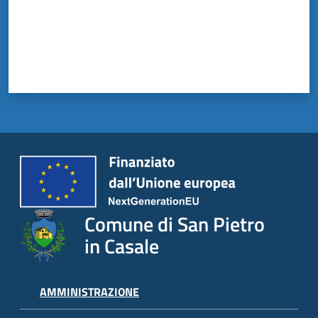
il
Comune
Amministrazione
Trasparente
Tutti
gli
argomenti...
Comune di San Pietro
in Casale
AMMINISTRAZIONE