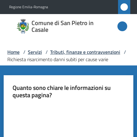
Vai al contenuto
Vai alla navigazione
Vai al footer
Regione Emilia-Romagna
Comune
Comune di San Pietro in
di San
Casale
Pietro
in
Home
/
Servizi
/
Tributi, finanze e contravvenzioni
/
Casale
Richiesta risarcimento danni subiti per cause varie
Amministrazione
Quanto sono chiare le informazioni su
questa pagina?
Novità
Valuta da 1 a 5 stelle
Servizi
Menu selezionato
Vivere