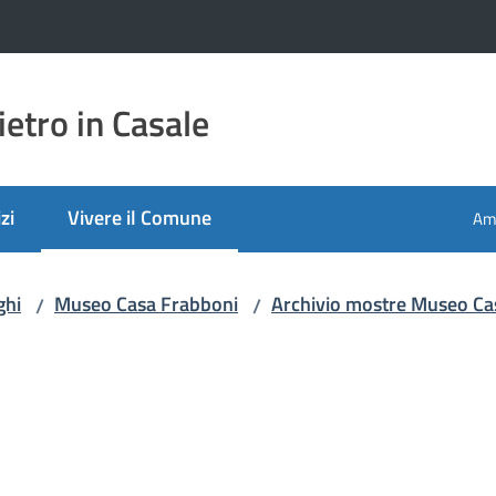
etro in Casale
zi
Vivere il Comune
Amm
Menu selezionato
ghi
Museo Casa Frabboni
Archivio mostre Museo Ca
/
/