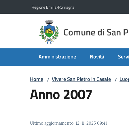
Vai al contenuto
Vai alla navigazione
Vai al footer
Regione Emilia-Romagna
Comune di San Pi
Amministrazione
Novità
Servi
Home
Vivere San Pietro in Casale
Luo
/
/
Anno 2007
Ultimo aggiornamento
:
12-11-2025 09:41