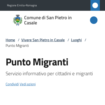
Vai al contenuto
Vai alla navigazione
Vai al footer
Regione Emilia-Romagna
Comune
Comune di San Pietro in
di San
Casale
Pietro
in
Home
/
Vivere San Pietro in Casale
/
Luoghi
/
Casale
Punto Migranti
Punto Migranti
Salta al contenuto
Amministrazione
Servizio informativo per cittadini e migranti
Novità
Condividi
Vedi azioni
Servizi
Vivere