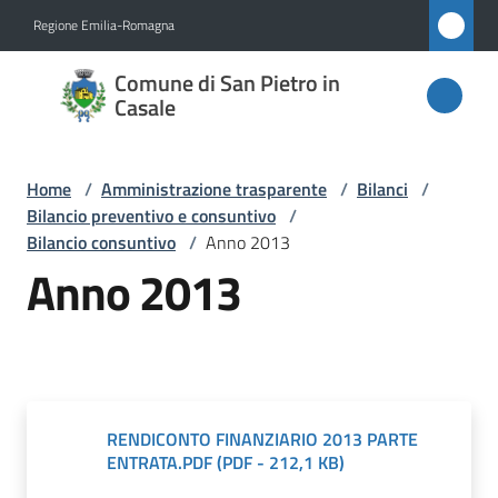
Vai al contenuto
Vai alla navigazione
Vai al footer
Regione Emilia-Romagna
Comune
Comune di San Pietro in
di San
Casale
Pietro
in
Home
/
Amministrazione trasparente
/
Bilanci
/
Casale
Bilancio preventivo e consuntivo
/
Bilancio consuntivo
/
Anno 2013
Anno 2013
Amministrazione
Menu selezionato
Novità
Servizi
RENDICONTO FINANZIARIO 2013 PARTE
ENTRATA.PDF
(
PDF
-
212,1 KB
)
Vivere