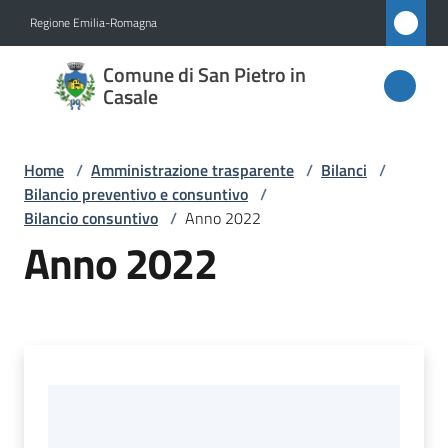
Vai al contenuto
Vai alla navigazione
Vai al footer
Regione Emilia-Romagna
Comune
Comune di San Pietro in
di San
Casale
Pietro
in
Home
/
Amministrazione trasparente
/
Bilanci
/
Casale
Bilancio preventivo e consuntivo
/
Bilancio consuntivo
/
Anno 2022
Anno 2022
Amministrazione
Menu selezionato
Novità
Servizi
Vivere