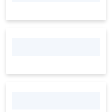
il
Comune
Amministrazione
Trasparente
Menu selezionato
Tutti
gli
argomenti...