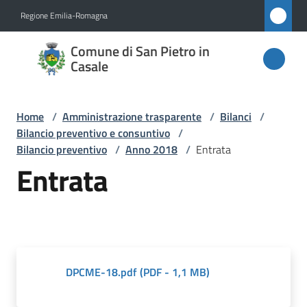
Vai al contenuto
Vai alla navigazione
Vai al footer
Regione Emilia-Romagna
Comune
Comune di San Pietro in
di San
Casale
Pietro
in
Home
/
Amministrazione trasparente
/
Bilanci
/
Casale
Bilancio preventivo e consuntivo
/
Bilancio preventivo
/
Anno 2018
/
Entrata
Entrata
Amministrazione
Menu selezionato
Novità
Servizi
DPCME-18.pdf
(
PDF
-
1,1 MB
)
Vivere