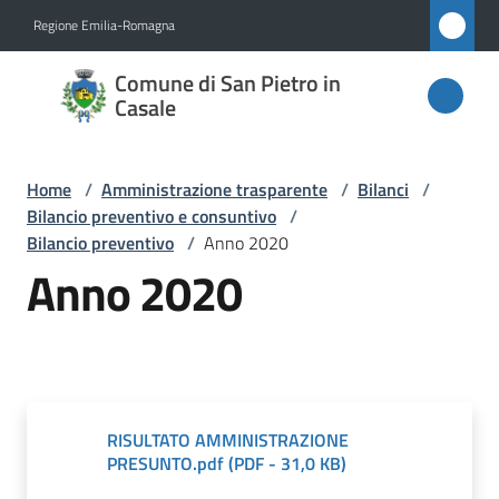
Vai al contenuto
Vai alla navigazione
Vai al footer
Regione Emilia-Romagna
Comune
Comune di San Pietro in
di San
Casale
Pietro
in
Home
/
Amministrazione trasparente
/
Bilanci
/
Casale
Bilancio preventivo e consuntivo
/
Bilancio preventivo
/
Anno 2020
Anno 2020
Amministrazione
Menu selezionato
Novità
Servizi
RISULTATO AMMINISTRAZIONE
PRESUNTO.pdf
(
PDF
-
31,0 KB
)
Vivere