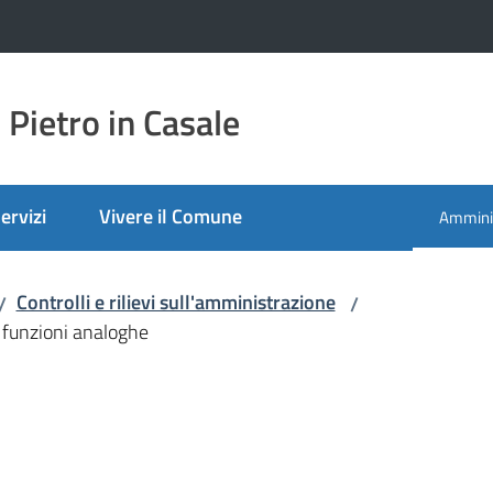
Pietro in Casale
ervizi
Vivere il Comune
Amminis
Menu se
Controlli e rilievi sull'amministrazione
/
/
on funzioni analoghe