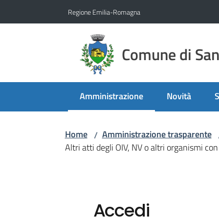
Vai al contenuto
Vai alla navigazione
Vai al footer
Regione Emilia-Romagna
Comune di San 
Amministrazione
Novità
S
Menu selezionato
Home
Amministrazione trasparente
/
Altri atti degli OIV, NV o altri organismi c
Accedi