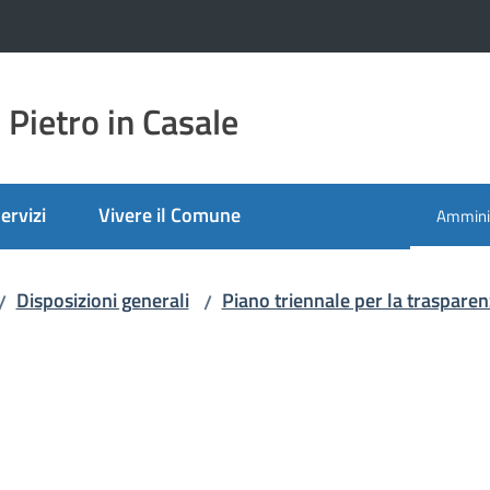
Pietro in Casale
ervizi
Vivere il Comune
Amminis
Menu se
Disposizioni generali
Piano triennale per la trasparenz
/
/