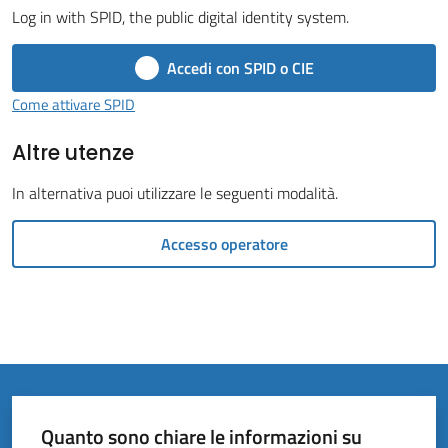
Vivere
Log in with SPID, the public digital identity system.
il
Comune
Accedi con SPID o CIE
Come attivare SPID
Altre utenze
Amministrazione
In alternativa puoi utilizzare le seguenti modalità.
Trasparente
Menu selezionato
Accesso operatore
Tutti
gli
argomenti...
Quanto sono chiare le informazioni su