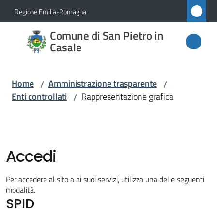
Vai al contenuto
Vai alla navigazione
Vai al footer
Regione Emilia-Romagna
Comune
Comune di San Pietro in
di San
Casale
Pietro
in
Home
Amministrazione trasparente
/
/
Casale
Enti controllati
Rappresentazione grafica
/
Amministrazione
Menu selezionato
Accedi
Novità
Per accedere al sito a ai suoi servizi, utilizza una delle seguenti
modalità.
Servizi
SPID