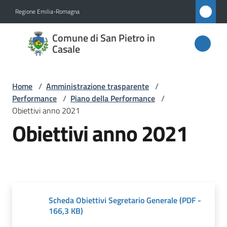
Vai al contenuto
Vai alla navigazione
Vai al footer
Regione Emilia-Romagna
Comune
Comune di San Pietro in
di San
Casale
Pietro
in
Home
/
Amministrazione trasparente
/
Casale
Performance
/
Piano della Performance
/
Obiettivi anno 2021
Obiettivi anno 2021
Amministrazione
Menu selezionato
Novità
Servizi
Scheda Obiettivi Segretario Generale
(
PDF
-
166,3 KB
)
Vivere