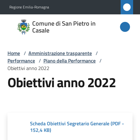
Vai al contenuto
Vai alla navigazione
Vai al footer
Regione Emilia-Romagna
Comune
Comune di San Pietro in
di San
Casale
Pietro
in
Home
/
Amministrazione trasparente
/
Casale
Performance
/
Piano della Performance
/
Obiettivi anno 2022
Obiettivi anno 2022
Amministrazione
Menu selezionato
Novità
Servizi
Scheda Obiettivi Segretario Generale
(
PDF
-
152,4 KB
)
Vivere