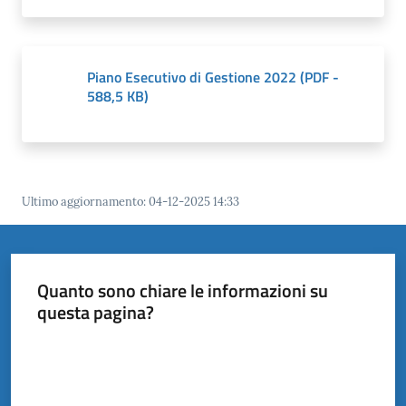
il
Comune
Piano Esecutivo di Gestione 2022
(
PDF
-
588,5 KB
)
Amministrazione
Trasparente
Menu selezionato
Ultimo aggiornamento
:
04-12-2025 14:33
Tutti
gli
argomenti...
Quanto sono chiare le informazioni su
questa pagina?
Valuta da 1 a 5 stelle