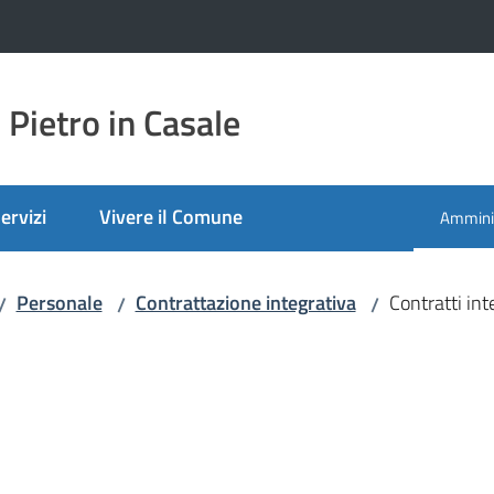
Pietro in Casale
ervizi
Vivere il Comune
Amminis
Menu se
Personale
Contrattazione integrativa
Contratti int
/
/
/