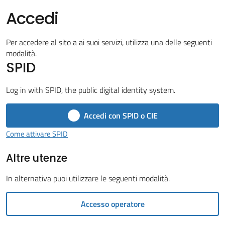
Vivere
Accedi
il
Comune
Per accedere al sito a ai suoi servizi, utilizza una delle seguenti
modalità.
SPID
Log in with SPID, the public digital identity system.
Amministrazione
Trasparente
Accedi con SPID o CIE
Menu selezionato
Come attivare SPID
Tutti
gli
Altre utenze
argomenti...
In alternativa puoi utilizzare le seguenti modalità.
Accesso operatore