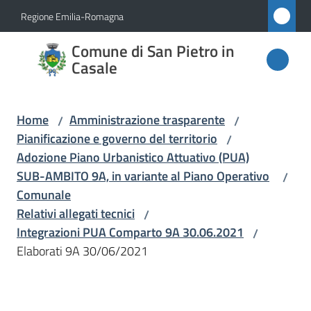
Vai al contenuto
Vai alla navigazione
Vai al footer
Regione Emilia-Romagna
Comune
Comune di San Pietro in
di San
Casale
Pietro
in
Home
Amministrazione trasparente
/
/
Casale
Pianificazione e governo del territorio
/
Adozione Piano Urbanistico Attuativo (PUA)
SUB-AMBITO 9A, in variante al Piano Operativo
/
Amministrazione
Comunale
Menu selezionato
Relativi allegati tecnici
/
Integrazioni PUA Comparto 9A 30.06.2021
/
Novità
Elaborati 9A 30/06/2021
Servizi