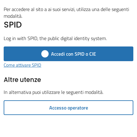
Vivere
il
Per accedere al sito a ai suoi servizi, utilizza una delle seguenti
modalità.
Comune
SPID
Log in with SPID, the public digital identity system.
Accedi con SPID o CIE
Amministrazione
Trasparente
Come attivare SPID
Menu selezionato
Altre utenze
Tutti
gli
In alternativa puoi utilizzare le seguenti modalità.
argomenti...
Accesso operatore