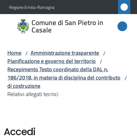
Vai al contenuto
Vai alla navigazione
Vai al footer
Regione Emilia-Romagna
Comune
Comune di San Pietro in
di San
Casale
Pietro
in
Home
Amministrazione trasparente
/
/
Casale
Pianificazione e governo del territorio
/
Recepimento Testo coordinato della DAL n.
186/2018, in materia di disciplina del contributo
/
Amministrazione
di costruzione
Menu selezionato
Relativi allegati tecnici
Novità
Servizi
Accedi