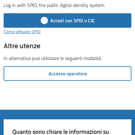
Vivere
Log in with SPID, the public digital identity system.
il
Comune
Accedi con SPID o CIE
Come attivare SPID
Altre utenze
Amministrazione
In alternativa puoi utilizzare le seguenti modalità.
Trasparente
Accesso operatore
Tutti
gli
argomenti...
Quanto sono chiare le informazioni su