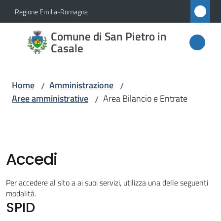
Vai al contenuto
Vai alla navigazione
Vai al footer
Regione Emilia-Romagna
Comune
Comune di San Pietro in
di San
Casale
Pietro
in
Home
Amministrazione
/
/
Casale
Aree amministrative
Area Bilancio e Entrate
/
Amministrazione
Menu selezionato
Accedi
Novità
Per accedere al sito a ai suoi servizi, utilizza una delle seguenti
modalità.
Servizi
SPID