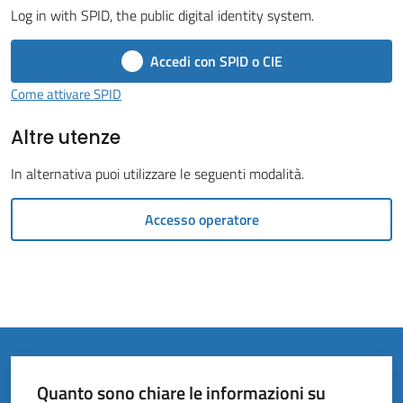
Vivere
Log in with SPID, the public digital identity system.
il
Comune
Accedi con SPID o CIE
Come attivare SPID
Altre utenze
Amministrazione
In alternativa puoi utilizzare le seguenti modalità.
Trasparente
Accesso operatore
Tutti
gli
argomenti...
Quanto sono chiare le informazioni su