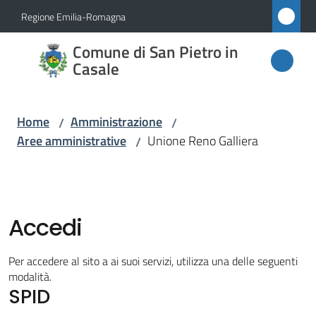
Vai al contenuto
Vai alla navigazione
Vai al footer
Regione Emilia-Romagna
Comune
Comune di San Pietro in
di San
Casale
Pietro
in
Home
Amministrazione
/
/
Casale
Aree amministrative
Unione Reno Galliera
/
Amministrazione
Menu selezionato
Accedi
Novità
Per accedere al sito a ai suoi servizi, utilizza una delle seguenti
modalità.
Servizi
SPID