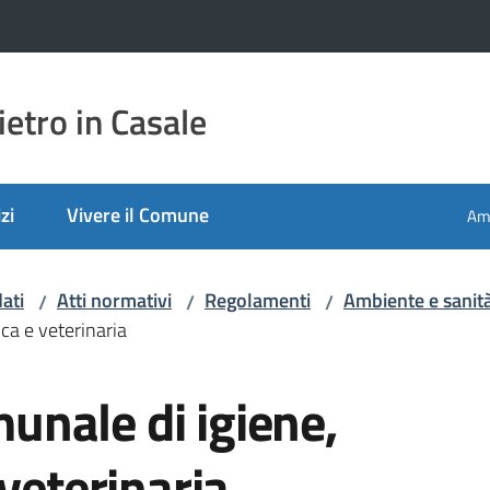
etro in Casale
zi
Vivere il Comune
Amm
ati
Atti normativi
Regolamenti
Ambiente e sanit
/
/
/
ca e veterinaria
nale di igiene,
veterinaria