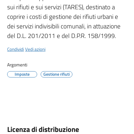
il
sui rifiuti e sui servizi (TARES), destinato a 
Comune
coprire i costi di gestione dei rifiuti urbani e 
dei servizi indivisibili comunali, in attuazione 
del D.L. 201/2011 e del D.P.R. 158/1999.
Condividi
Vedi azioni
Amministrazione
Trasparente
Argomenti
Tutti
Imposte
Gestione rifiuti
gli
argomenti...
Descrizione
Licenza di distribuzione