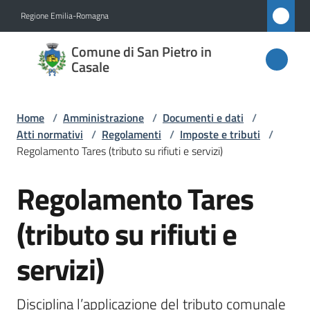
Vai al contenuto
Vai alla navigazione
Vai al footer
Regione Emilia-Romagna
Comune
Comune di San Pietro in
di San
Casale
Pietro
in
Home
/
Amministrazione
/
Documenti e dati
/
Casale
Atti normativi
/
Regolamenti
/
Imposte e tributi
/
Regolamento Tares (tributo su rifiuti e servizi)
Regolamento Tares
Salta al contenuto
Amministrazione
Menu selezionato
(tributo su rifiuti e
Novità
servizi)
Servizi
Disciplina l’applicazione del tributo comunale 
Vivere