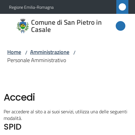
Vai al contenuto
Vai alla navigazione
Vai al footer
Regione Emilia-Romagna
Comune
Comune di San Pietro in
di San
Casale
Pietro
in
Home
Amministrazione
/
/
Casale
Personale Amministrativo
Amministrazione
Menu selezionato
Accedi
Novità
Per accedere al sito a ai suoi servizi, utilizza una delle seguenti
modalità.
Servizi
SPID