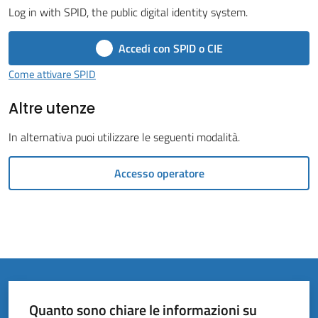
Vivere
Log in with SPID, the public digital identity system.
il
Comune
Accedi con SPID o CIE
Come attivare SPID
Altre utenze
Amministrazione
In alternativa puoi utilizzare le seguenti modalità.
Trasparente
Accesso operatore
Tutti
gli
argomenti...
Quanto sono chiare le informazioni su