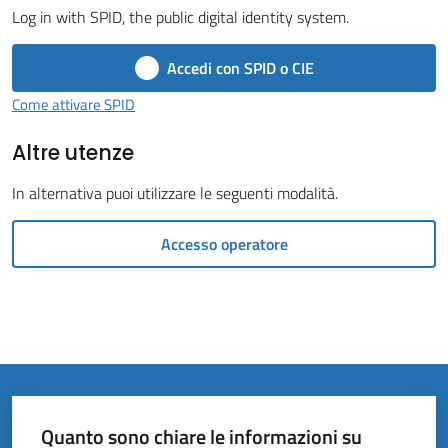
Vivere
Log in with SPID, the public digital identity system.
il
Comune
Accedi con SPID o CIE
Come attivare SPID
Altre utenze
Amministrazione
In alternativa puoi utilizzare le seguenti modalità.
Trasparente
Accesso operatore
Tutti
gli
argomenti...
Quanto sono chiare le informazioni su