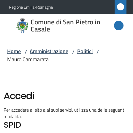
Vai al contenuto
Vai alla navigazione
Vai al footer
Regione Emilia-Romagna
Comune
Comune di San Pietro in
di San
Casale
Pietro
in
Home
Amministrazione
Politici
/
/
/
Casale
Mauro Cammarata
Amministrazione
Menu selezionato
Accedi
Novità
Per accedere al sito a ai suoi servizi, utilizza una delle seguenti
modalità.
Servizi
SPID