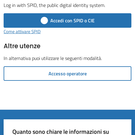
Vivere
Log in with SPID, the public digital identity system.
il
Comune
Accedi con SPID o CIE
Come attivare SPID
Altre utenze
Amministrazione
In alternativa puoi utilizzare le seguenti modalità.
Trasparente
Accesso operatore
Tutti
gli
argomenti...
Quanto sono chiare le informazioni su