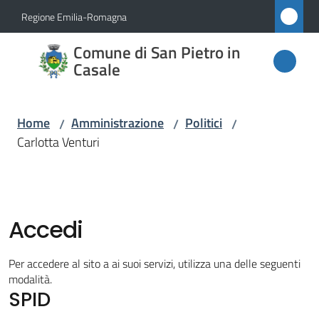
Vai al contenuto
Vai alla navigazione
Vai al footer
Regione Emilia-Romagna
Comune
Comune di San Pietro in
di San
Casale
Pietro
in
Home
Amministrazione
Politici
/
/
/
Casale
Carlotta Venturi
Amministrazione
Menu selezionato
Accedi
Novità
Per accedere al sito a ai suoi servizi, utilizza una delle seguenti
modalità.
Servizi
SPID